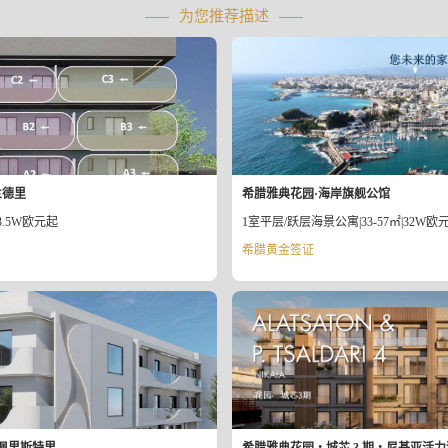
为您推荐描述
兰德里
希腊雅典花园·海岸旗舰公馆
33.5W欧元起
1室平层/跃层海景公寓|33-57㎡|32W欧
希腊黄金签证