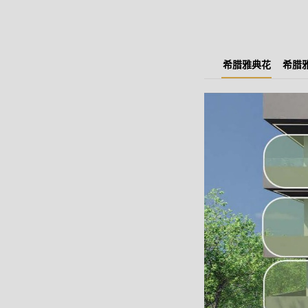
希腊雅典花
希腊
园·学府-哈
园·
兰德里
舰