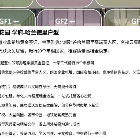
花园·学府-哈兰德里户型
起置业拿希腊黄金签证，坐落雅典北部硅谷哈兰德里高端富人区，名校云集
代获永久居留，畅行29个申根国家，租客质量高租金稳定。
欧元起置业即可办理希腊黄金签证，一家三代畅行29个申根国
雅典北部硅谷哈兰德里富人区，跨国企业扎堆、国际名校环绕，高净值租客充足，区位
新楼宇，精装成品即买即办身份，无需漫长等待
官方包租，年化3.5%稳定租金收益，一站式托管省心投资
大观景阳台，底层赠送双倍私家庭院，部分户型附赠地下车位
学校、大型商圈、城市公园、地铁配套成熟完善
豪华家具家电精装交付，省去海外装修沟通与成本
留身份绑定，投资收租、学区自住、子女教育、申根通行一举四得