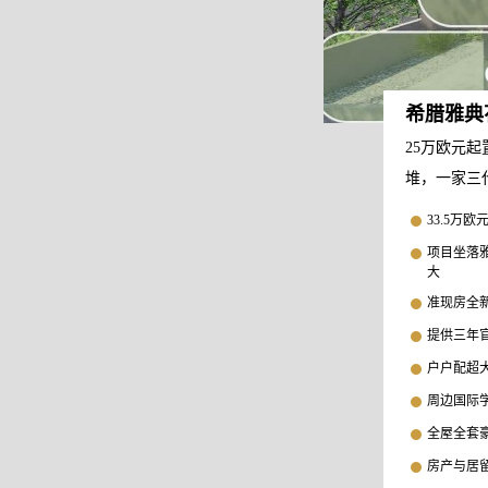
希腊雅典
25万欧元
堆，一家三
33.5万
项目坐落
大
准现房全
提供三年
户户配超
周边国际
全屋全套
房产与居