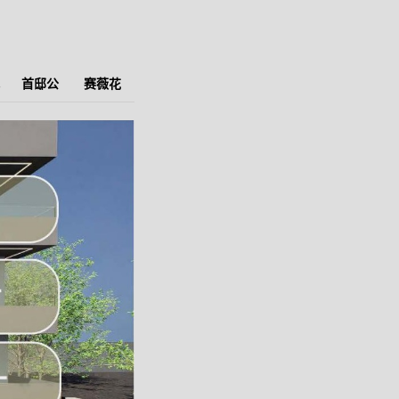
首邸公
赛薇花
赛薇花
土
馆三期·
园 II 期·
园 I 期·
土耳其
土耳其
土耳其