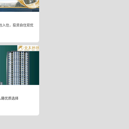
拎包入住，投资自住双优
房入籍优质选择