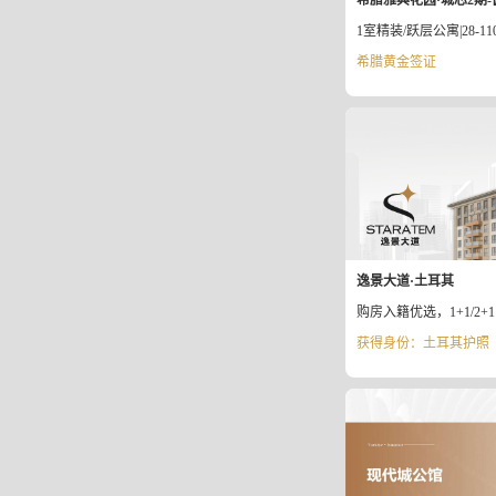
希腊雅典花园·城芯2期
1室精装/跃层公寓|28-1
希腊黄金签证
逸景大道·土耳其
购房入籍优选，1+1/2
双优
获得身份：土耳其护照