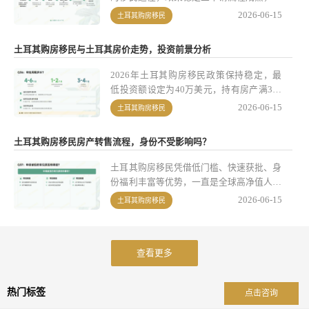
成功的关键环节。
心要求为购置总价值不低于40万美元的房产
2026-06-15
土耳其购房移民
并持有3年，配偶及18岁以下子女可随同获
得身份；另有50万美元存款入籍选项，但因
土耳其购房移民与土耳其房价走势，投资前景分析
无收益选择人群较少。同时，土耳其租赁市
场呈现两极分化特征，不同城市、物业类型
2026年土耳其购房移民政策保持稳定，最
的租金回报率差异明显，投资者需结合成
低投资额设定为40万美元，持有房产满3年
本、收益、潜在风险等多维度因素，理性规
后可自由出售，同时还保留了最低50万美元
2026-06-15
土耳其购房移民
划投资与移民方案。
的存款入籍替代路径。当前土耳其房地产市
场在宏观经济支撑下呈现核心城市分化增长
土耳其购房移民房产转售流程，身份不受影响吗？
态势，购房移民兼具身份规划与资产配置双
重价值，但也需留意汇率波动、房产持有成
土耳其购房移民凭借低门槛、快速获批、身
本等潜在风险，实操中需做好房产筛选、流
份福利丰富等优势，一直是全球高净值人群
程合规及后期管理等关键环节。
规划第二身份的热门选择。如今不少申请人
2026-06-15
土耳其购房移民
拿到土耳其公民身份已满3年，房产转售的
需求逐渐凸显，“转售房产后身份是否会失
效”成了他们最关心的核心问题。本文结合
查看更多
2026年生效的最新政策，详细解答这一疑
问，同时梳理转售流程、关键注意事项、费
用明细，并澄清常见误区，帮助申请人顺利
热门标签
点击咨询
完成房产处置并维护身份权益。