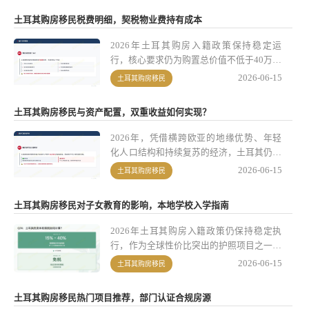
希腊黄金签证是欧盟申根区永居身份，
土耳其购房移民税费明细，契税物业费持有成本
2026年新增区域分层政策进一步细化投资
门槛；土耳其购房移民则直接授予公民身
2026年土耳其购房入籍政策保持稳定运
份，具备、全球免签的优势。
行，核心要求仍为购置总价值不低于40万美
元的房产并持有满3年即可申请公民身份，
2026-06-15
土耳其购房移民
同时还提供存款入籍的替代方案。本文将全
面梳理购房移民各环节的税费、持有成本、
土耳其购房移民与资产配置，双重收益如何实现？
入籍申请费用，对比两种入籍途径的成本差
异，并提醒投资者需要注意的关键事项，帮
2026年，凭借横跨欧亚的地缘优势、年轻
助大家做好资金规划与流程准备。
化人口结构和持续复苏的经济，土耳其仍是
全球移民市场的热门选择，其入籍政策自
2026-06-15
土耳其购房移民
2018年推出、2022年调整投资额后保持稳
定，是当前为数不多的低门槛高性价比护照
土耳其购房移民对子女教育的影响，本地学校入学指南
项目之一。目前土耳其入籍主要分为购房入
籍和存款入籍两大路径，其中购房入籍因兼
2026年土耳其购房入籍政策仍保持稳定执
顾身份获取与资产配置属性，成为超70%申
行，作为全球性价比突出的护照项目之一，
请人的首选，能实现身份功能性与资产保值
是不少家庭的主流选择。该政策不仅有清晰
2026-06-15
土耳其购房移民
增值的双重收益。
的投资要求和费用标准，还能为子女带来多
元的教育路径、升学竞争优势等利好，家庭
土耳其购房移民热门项目推荐，部门认证合规房源
可结合自身经济实力与子女升学目标，制定