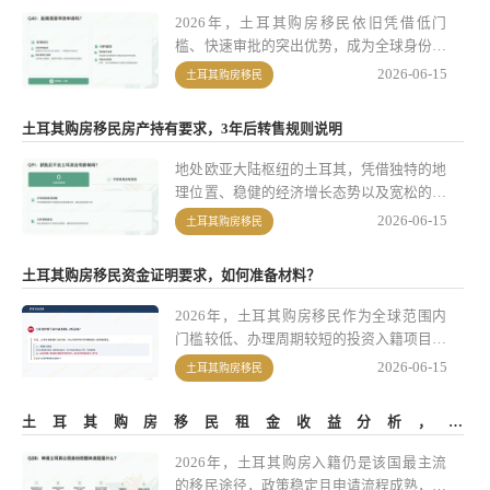
个性化的移民及教育规划。
2026年，土耳其购房移民依旧凭借低门
槛、快速审批的突出优势，成为全球身份规
划市场的热门选择。申请人通过购置官方认
2026-06-15
土耳其购房移民
证的合规房产，或选择存款入籍的替代方
案，可快速获得土耳其终身有效公民护照，
土耳其购房移民房产持有要求，3年后转售规则说明
实现身份规划与资产配置的双重目标。不
过，选对合规房源是购房移民申请成功的核
地处欧亚大陆枢纽的土耳其，凭借独特的地
心前提，同时还需理清费用结构、申请流程
理位置、稳健的经济增长态势以及宽松的移
及各项关键注意事项，才能确保申请全程合
民政策，一直是全球高净值人群和家庭规划
2026-06-15
土耳其购房移民
规高效。
海外身份的热门选择。其中，购房入籍因门
槛低、获批速度快，还能兼顾资产配置与身
土耳其购房移民资金证明要求，如何准备材料？
份规划，始终是最主流的申请方式。2026
年，土耳其购房入籍政策的核心框架保持稳
2026年，土耳其购房移民作为全球范围内
定，但在房产持有与转售的细节规则上，对
门槛较低、办理周期较短的投资入籍项目之
申请人提出了明确的合规要求，需要申请者
一，依旧保持着较高的市场关注度。相比存
2026-06-15
土耳其购房移民
格外留意。
款入籍，购房入籍兼具资产配置与身份规划
双重属性，成为多数申请人的首选。土耳其
土耳其购房移民租金收益分析，年
内政部移民管理局2026年最新修订的政策
&&&&&&&&&&&&&&&&&&&&&&&&&&&&&&&&&率可达
显示，购房入籍的核心要求与资金规则已趋
2026年，土耳其购房入籍仍是该国最主流
7%？
于稳定，但资金证明材料的合规性仍是申请
的移民途径，政策稳定且申请流程成熟，核