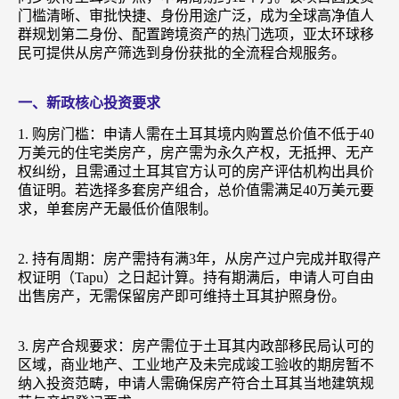
门槛清晰、审批快捷、身份用途广泛，成为全球高净值人
群规划第二身份、配置跨境资产的热门选项，亚太环球移
民可提供从房产筛选到身份获批的全流程合规服务。
一、新政核心投资要求
1. 购房门槛：申请人需在土耳其境内购置总价值不低于40
万美元的住宅类房产，房产需为永久产权，无抵押、无产
权纠纷，且需通过土耳其官方认可的房产评估机构出具价
值证明。若选择多套房产组合，总价值需满足40万美元要
求，单套房产无最低价值限制。
2. 持有周期：房产需持有满3年，从房产过户完成并取得产
权证明（Tapu）之日起计算。持有期满后，申请人可自由
出售房产，无需保留房产即可维持土耳其护照身份。
3. 房产合规要求：房产需位于土耳其内政部移民局认可的
区域，商业地产、工业地产及未完成竣工验收的期房暂不
纳入投资范畴，申请人需确保房产符合土耳其当地建筑规