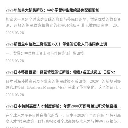
的凭证，更成了他们进行财富管理、教育规划和家庭布局的重要工具。
最新调查显示，内地高净值人群偏爱选择“小国”公民身份的趋势愈发明
2026年加拿大移民新政：中小学留学生继续豁免配额限制
显，背后既有税务规划的考量，也离不开生活便利、教育资源等实际需
加拿大一直是全球家庭青睐的教育与移民目的地，凭借优质的教育资
求。
源、开放的移民政策和稳定的社会环境吸引着无数国际家庭。2026
年，加拿大官方宣布继续豁免中小学留学生的配额限制，这为更多家庭
2026-03-28
规划孩子的教育与移民路径打开了便利之门。
2026新西兰中位数工资涨至35刀！伴侣签证收入门槛同步上调
一、背景：中位数工资上涨与伴侣签证门槛调整
2026-03-28
2026日本移民巨变！经营管理签证新规：需雇1名正式员工+日语N2
日本对海外投资者及企业家的移民政策不断调整，2026年的新规对经
营管理签证（Business Manager Visa）带来了重大变化。这个签证向海
外企业家和投资者开放，是进入日本市场、拓展业务以及获取长期居留
2026-03-28
的主要途径之一。新规明确要求申请人必须雇佣至少一名正式员工，同
时日语能力达到N2水平。这个变化对潜在申请人、家族随迁以及投资
2026日本特别高度人才制度解析：年薪2000万即可跳过积分制直接获
规划都有深远影响。
批
在全球人才争夺日益白热化的当下，日本于2026年全面升级了“特别高
度人才”移民政策，目标直指吸引全球高端技术人才与关键行业精英。
这次政策调整的核心亮点，是为年薪达2000万日元的申请人开辟了快