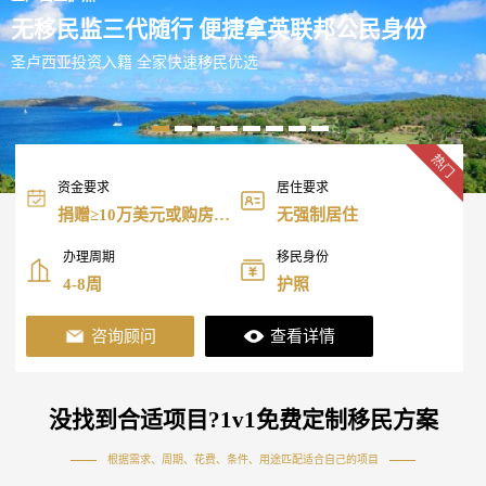
无移民监三代随行 便捷拿英联邦公民身份
圣卢西亚投资入籍 全家快速移民优选
热门
资金要求
居住要求
捐赠≥10万美元或购房
无强制居住
≥20万美元
办理周期
移民身份
4-8周
护照
咨询顾问
查看详情
没找到合适项目?1v1免费定制移民方案
根据需求、周期、花费、条件、用途匹配适合自己的项目