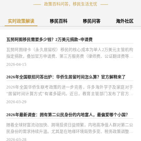
政策百科问答，移民生活无忧
实时政策解读
移民百科
移民问答
海外社区
瓦努阿图移民需要多少钱？2万美元捐款+申请费
瓦努阿图绿卡（永久居留权）移民的核心成本为单人2万美元主管机构
指定捐款，叠加官方申请费、第三方服务费（律师费、公证翻译费等）
后，单人总花费约14万人民币（以实时汇率为准）。该项目以低成
2026-04-15
本、1-2个月快速获批、无强制登陆要求等优势，成为全球性价比突出
的永居解决方案，适合寻求海外身份规划、简化国际出行或资产配置的
2026年全国联招问答出炉：华侨生居留时间怎么算？官方解释来了
人士。亚太环球移民凭借多年项目实操经验，可提供专业的资格评估与
2026年全国华侨生联考政策的进一步完善，许多海外学子及家庭对于
全程申请协助，确保流程合规高效。
“居留时间计算方式”有诸多疑问。近日，教育主管部门发布了官方问
答，对华侨生身份认定、居留要求及学籍安排等核心问题作出权威说
2026-03-29
明。这个系列政策细化和解释不仅关系到海外学生的升学资格，也影响
到家庭移民、资产配置及教育规划的整体布局。
2026年最新调查：拥有第二公民身份的内地富人，最偏爱哪个小国？
随着全球财富流动加快、跨境投资日益频繁，内地高净值人群对第二公
民身份的需求持续升温。尤其是在地缘环境局势多变、税务政策调整、
全球经济不确定性增加的大背景下，第二公民身份早已不只是出行便利
2026-03-28