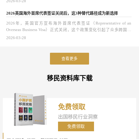
2026-03-28
速通道——无需通过传统积分制评估，就能直接获批长期居留资格。这
一举措不仅大幅降低了高端人才的申请门槛，也为他们的家庭规划、跨
2026英国海外首席代表签证关闭后，这3种替代路径成为新选择
国资产配置以及国际职业发展打开了新的空间。
2026年，英国官方宣布海外首席代表签证（Representative of an
Overseas Business Visa）正式关闭，这个政策变化引起了众多跨国企
业、外派管理者和高净值人士的关注。
2026-03-28
查看更多
移民资料库下载
免费领取
出国移民行业洞察
免费领取