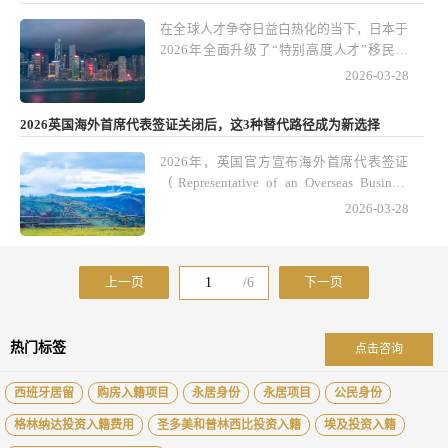
留的主要途径之一。新规明确要求申请人必
批
须雇佣至少一名正式员工，同时日语能力达
在全球人才争夺日益白热化的当下，日本于
到N2水平。这个变化对潜在申请人、家族
2026年全面升级了“特别高度人才”移民政
随迁以及投资规划都有深远影响。
策，目标直指吸引全球高端技术人才与关键
2026-03-28
行业精英。这次政策调整的核心亮点，是为
年薪达2000万日元的申请人开辟了快速通
2026英国海外首席代表签证关闭后，这3种替代路径成为新选择
道——无需通过传统积分制评估，就能直接
获批长期居留资格。这一举措不仅大幅降低
2026年，英国官方宣布海外首席代表签证
了高端人才的申请门槛，也为他们的家庭规
（Representative of an Overseas Business
划、跨国资产配置以及国际职业发展打开了
Visa）正式关闭，这个政策变化引起了众多
2026-03-28
新的空间。
跨国企业、外派管理者和高净值人士的关
注。
上一页
/
6
下一页
热门标签
点击咨询
西班牙居留
购房入籍项目
永居身份
永居项目
公民身份
格林纳达投资入籍费用
圣多美和普林西比投资入籍
埃及投资入籍