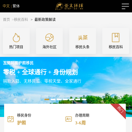
中文
|
繁体
首页
>移民百科
>
最新政策解读
热门项目
海外社区
移民头条
移民百科
瓦努阿图护照移民
零税 + 全球通行 + 身份规划
捐款入籍、无移民监、零税天堂、全家通行
热门
移民身份
办理周期
护照
3-6周