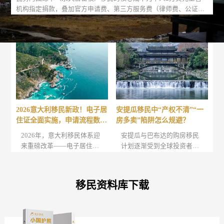
机构指定捐款，叠加官方申请费、第三方服务费（律师费、公证翻
译费等）后，单人总花费约14万人民币（以实时汇率为准）。该项
目以低成本、1-2个月快速获批、无强制登陆要求等优势，成为全球
性价比突出的永居解决方案，适合寻求海外身份规划、简化国际出
行或资产配置的人士。亚太环球移民凭借多年项目实操经验，可提
供专业的资格评估与全程申请协助，确保流程合规高效。
2026意大利移民新政！电子居
安提瓜移民中“产权不清”“一
住证全面实施，申请流程数字
房多卖”陷阱怎么规避？
化
2026年，意大利移民体系迎
安提瓜与巴布达的购房移民
来重磅改革——电子居住证
计划逐渐受到全球投资者的
将全面取代传统纸质居留
关注，越来越多的申请者选
卡，这不仅是居留凭证形式
择通过购房方式获取公民身
的更迭，更标志着意大利官
份。在这个过程中，投资者
移民资料库下载
方服务数字化进程迈出了关
可能面临一些法律和财产问
键一步。
题，尤其是涉及“产权不清”
或“一房多卖”的陷阱。为了
确保投资的安全性和合法