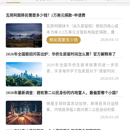
瓦努阿图移民需要多少钱？2万美元捐款+申请费
瓦努阿图绿卡（永久居留权）移民的核心成
本为单人2万美元主管机构指定捐款，叠加
官方申请费、第三方服务费（律师费、公证
移民需要多少钱
2026-04-15
翻译费等）后，单人总花费约14万人民币
（以实时汇率为准）。该项目以低成本、1-
2026年全国联招问答出炉：华侨生居留时间怎么算？官方解释来了
2个月快速获批、无强制登陆要求等优势，
成为全球性价比突出的永居解决方案，适合
2026年全国华侨生联考政策的进一步完
寻求海外身份规划、简化国际出行或资产配
善，许多海外学子及家庭对于“居留时间计
置的人士。亚太环球移民凭借多年项目实操
算方式”有诸多疑问。近日，教育主管部门
2026-03-29
经验，可提供专业的资格评估与全程申请协
发布了官方问答，对华侨生身份认定、居留
助，确保流程合规高效。
要求及学籍安排等核心问题作出权威说明。
2026年最新调查：拥有第二公民身份的内地富人，最偏爱哪个小国？
这个系列政策细化和解释不仅关系到海外学
生的升学资格，也影响到家庭移民、资产配
随着全球财富流动加快、跨境投资日益频
置及教育规划的整体布局。
繁，内地高净值人群对第二公民身份的需求
持续升温。尤其是在地缘环境局势多变、税
2026-03-28
务政策调整、全球经济不确定性增加的大背
景下，第二公民身份早已不只是出行便利的