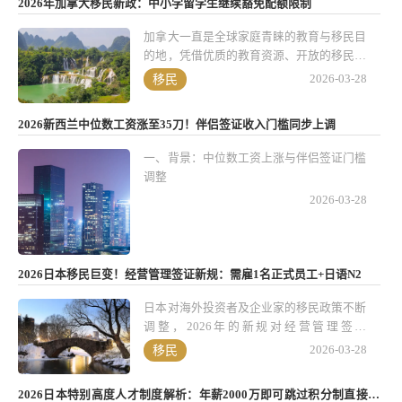
2026年加拿大移民新政：中小学留学生继续豁免配额限制
凭证，更成了他们进行财富管理、教育规划
和家庭布局的重要工具。最新调查显示，内
加拿大一直是全球家庭青睐的教育与移民目
地高净值人群偏爱选择“小国”公民身份的趋
的地，凭借优质的教育资源、开放的移民政
势愈发明显，背后既有税务规划的考量，也
策和稳定的社会环境吸引着无数国际家庭。
移民
2026-03-28
离不开生活便利、教育资源等实际需求。
2026年，加拿大官方宣布继续豁免中小学
留学生的配额限制，这为更多家庭规划孩子
2026新西兰中位数工资涨至35刀！伴侣签证收入门槛同步上调
的教育与移民路径打开了便利之门。
一、背景：中位数工资上涨与伴侣签证门槛
调整
2026-03-28
2026日本移民巨变！经营管理签证新规：需雇1名正式员工+日语N2
日本对海外投资者及企业家的移民政策不断
调整，2026年的新规对经营管理签证
（Business Manager Visa）带来了重大变
移民
2026-03-28
化。这个签证向海外企业家和投资者开放，
是进入日本市场、拓展业务以及获取长期居
2026日本特别高度人才制度解析：年薪2000万即可跳过积分制直接获