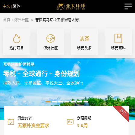
中文
|
繁体
首页
>海外社区
>
菲律宾马尼拉王彬街唐人街
热门项目
海外社区
移民头条
移民百科
瓦努阿图护照移民
零税 + 全球通行 + 身份规划
捐款入籍、无移民监、零税天堂、全家通行
热门
资金要求
办理周期
无额外资金要求
3-6周