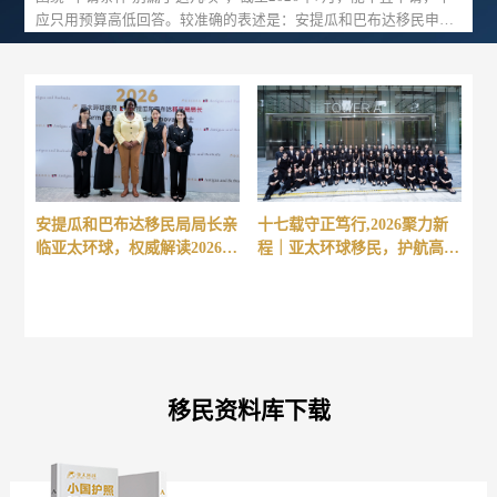
应只用预算高低回答。较准确的表述是：安提瓜和巴布达移民申请
不宜只看最低金额。主申请人资格、家庭成员定义、真实履历、款
项说明和文件完整度都要同时满足现行程序。家庭规则还涉及特定
兄弟姐妹和获批后新增成员。当前共同递交与以后追加并非同一收
费或资格机制，决定暂缓前应取得现行依据。围绕“申请条件 别漏
了这几项”，本文分别处理规则结论、家庭差异及签约前的核验动
作。
安提瓜和巴布达移民局局长亲
十七载守正笃行,2026聚力新
临亚太环球，权威解读2026投
程｜亚太环球移民，护航高净
资入籍发展趋势
值家庭全球化基业
移民资料库下载