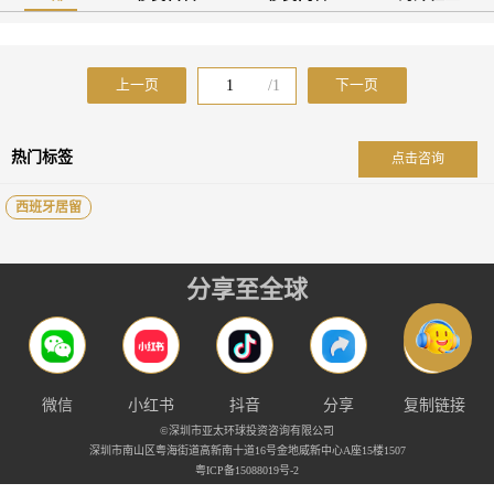
上一页
/
1
下一页
热门标签
点击咨询
西班牙居留
分享至全球
微信
小红书
抖音
分享
复制链接
©深圳市亚太环球投资咨询有限公司
深圳市南山区粤海街道高新南十道16号金地威新中心A座15楼1507
粤ICP备15088019号-2