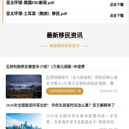
亚太环球-美国EB5新政.pdf
点击下载
亚太环球-土耳其（购房）移民.pdf
点击下载
最新移民资讯
美国最新移民资讯
瓦努阿图移民需要多少钱？2万美元捐款+申请费
瓦努阿图绿卡（永久居留权）移民的核心成
本为单人2万美元主管机构指定捐款，叠加
官方申请费、第三方服务费（律师费、公证
2026-04-15
瓦努阿图移民需要多少钱
翻译费等）后，单人总花费约14万人民币
（以实时汇率为准）。该项目以低成本、1-
2026年全国联招问答出炉：华侨生居留时间怎么算？官方解释来了
2个月快速获批、无强制登陆要求等优势，
成为全球性价比突出的永居解决方案，适合
2026年全国华侨生联考政策的进一步完
寻求海外身份规划、简化国际出行或资产配
善，许多海外学子及家庭对于“居留时间计
置的人士。亚太环球移民凭借多年项目实操
算方式”有诸多疑问。近日，教育主管部门