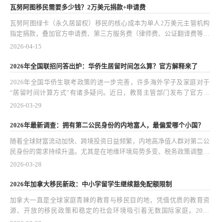
瓦努阿图移民需要多少钱？2万美元捐款+申请费
瓦努阿图绿卡（永久居留权）移民的核心成本为单人2万美元主管机构
指定捐款，叠加官方申请费、第三方服务费（律师费、公证翻译费等）
后，单人总花费约14万人民币（以实时汇率为准）。该项目以低成
2026-04-15
本、1-2个月快速获批、无强制登陆要求等优势，成为全球性价比突出
的永居解决方案，适合寻求海外身份规划、简化国际出行或资产配置的
2026年全国联招问答出炉：华侨生居留时间怎么算？官方解释来了
人士。亚太环球移民凭借多年项目实操经验，可提供专业的资格评估与
2026年全国华侨生联考政策的进一步完善，许多海外学子及家庭对于
全程申请协助，确保流程合规高效。
“居留时间计算方式”有诸多疑问。近日，教育主管部门发布了官方问
答，对华侨生身份认定、居留要求及学籍安排等核心问题作出权威说
2026-03-29
明。这个系列政策细化和解释不仅关系到海外学生的升学资格，也影响
到家庭移民、资产配置及教育规划的整体布局。
2026年最新调查：拥有第二公民身份的内地富人，最偏爱哪个小国？
随着全球财富流动加快、跨境投资日益频繁，内地高净值人群对第二公
民身份的需求持续升温。尤其是在地缘环境局势多变、税务政策调整、
全球经济不确定性增加的大背景下，第二公民身份早已不只是出行便利
2026-03-28
的凭证，更成了他们进行财富管理、教育规划和家庭布局的重要工具。
最新调查显示，内地高净值人群偏爱选择“小国”公民身份的趋势愈发明
2026年加拿大移民新政：中小学留学生继续豁免配额限制
显，背后既有税务规划的考量，也离不开生活便利、教育资源等实际需
加拿大一直是全球家庭青睐的教育与移民目的地，凭借优质的教育资
求。
源、开放的移民政策和稳定的社会环境吸引着无数国际家庭。2026
年，加拿大官方宣布继续豁免中小学留学生的配额限制，这为更多家庭