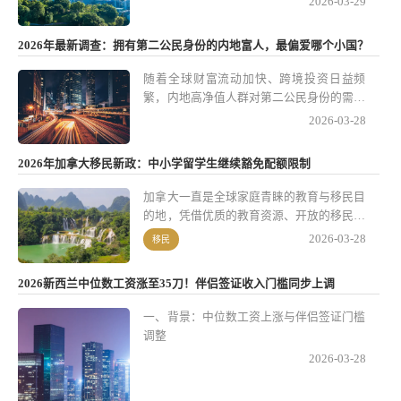
2026-03-29
经验，可提供专业的资格评估与全程申请协
发布了官方问答，对华侨生身份认定、居留
助，确保流程合规高效。
要求及学籍安排等核心问题作出权威说明。
2026年最新调查：拥有第二公民身份的内地富人，最偏爱哪个小国？
这个系列政策细化和解释不仅关系到海外学
生的升学资格，也影响到家庭移民、资产配
随着全球财富流动加快、跨境投资日益频
置及教育规划的整体布局。
繁，内地高净值人群对第二公民身份的需求
持续升温。尤其是在地缘环境局势多变、税
2026-03-28
务政策调整、全球经济不确定性增加的大背
景下，第二公民身份早已不只是出行便利的
2026年加拿大移民新政：中小学留学生继续豁免配额限制
凭证，更成了他们进行财富管理、教育规划
和家庭布局的重要工具。最新调查显示，内
加拿大一直是全球家庭青睐的教育与移民目
地高净值人群偏爱选择“小国”公民身份的趋
的地，凭借优质的教育资源、开放的移民政
势愈发明显，背后既有税务规划的考量，也
策和稳定的社会环境吸引着无数国际家庭。
2026-03-28
移民
离不开生活便利、教育资源等实际需求。
2026年，加拿大官方宣布继续豁免中小学
留学生的配额限制，这为更多家庭规划孩子
2026新西兰中位数工资涨至35刀！伴侣签证收入门槛同步上调
的教育与移民路径打开了便利之门。
一、背景：中位数工资上涨与伴侣签证门槛
调整
2026-03-28