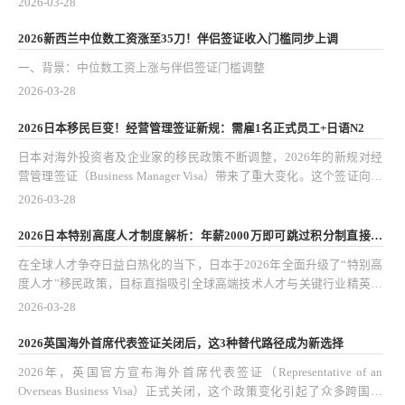
2026-03-28
规划孩子的教育与移民路径打开了便利之门。
2026新西兰中位数工资涨至35刀！伴侣签证收入门槛同步上调
一、背景：中位数工资上涨与伴侣签证门槛调整
2026-03-28
2026日本移民巨变！经营管理签证新规：需雇1名正式员工+日语N2
日本对海外投资者及企业家的移民政策不断调整，2026年的新规对经
营管理签证（Business Manager Visa）带来了重大变化。这个签证向海
外企业家和投资者开放，是进入日本市场、拓展业务以及获取长期居留
2026-03-28
的主要途径之一。新规明确要求申请人必须雇佣至少一名正式员工，同
时日语能力达到N2水平。这个变化对潜在申请人、家族随迁以及投资
2026日本特别高度人才制度解析：年薪2000万即可跳过积分制直接获
规划都有深远影响。
批
在全球人才争夺日益白热化的当下，日本于2026年全面升级了“特别高
度人才”移民政策，目标直指吸引全球高端技术人才与关键行业精英。
这次政策调整的核心亮点，是为年薪达2000万日元的申请人开辟了快
2026-03-28
速通道——无需通过传统积分制评估，就能直接获批长期居留资格。这
一举措不仅大幅降低了高端人才的申请门槛，也为他们的家庭规划、跨
2026英国海外首席代表签证关闭后，这3种替代路径成为新选择
国资产配置以及国际职业发展打开了新的空间。
2026年，英国官方宣布海外首席代表签证（Representative of an
Overseas Business Visa）正式关闭，这个政策变化引起了众多跨国企