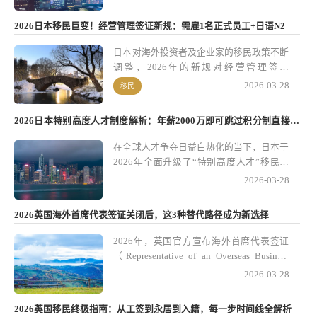
2026日本移民巨变！经营管理签证新规：需雇1名正式员工+日语N2
日本对海外投资者及企业家的移民政策不断
调整，2026年的新规对经营管理签证
（Business Manager Visa）带来了重大变
2026-03-28
移民
化。这个签证向海外企业家和投资者开放，
是进入日本市场、拓展业务以及获取长期居
2026日本特别高度人才制度解析：年薪2000万即可跳过积分制直接获
留的主要途径之一。新规明确要求申请人必
批
须雇佣至少一名正式员工，同时日语能力达
在全球人才争夺日益白热化的当下，日本于
到N2水平。这个变化对潜在申请人、家族
2026年全面升级了“特别高度人才”移民政
随迁以及投资规划都有深远影响。
策，目标直指吸引全球高端技术人才与关键
2026-03-28
行业精英。这次政策调整的核心亮点，是为
年薪达2000万日元的申请人开辟了快速通
2026英国海外首席代表签证关闭后，这3种替代路径成为新选择
道——无需通过传统积分制评估，就能直接
获批长期居留资格。这一举措不仅大幅降低
2026年，英国官方宣布海外首席代表签证
了高端人才的申请门槛，也为他们的家庭规
（Representative of an Overseas Business
划、跨国资产配置以及国际职业发展打开了
Visa）正式关闭，这个政策变化引起了众多
2026-03-28
新的空间。
跨国企业、外派管理者和高净值人士的关
注。
2026英国移民终极指南：从工签到永居到入籍，每一步时间线全解析