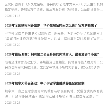
瓦努阿图绿卡（永久居留权）移民的核心成本为单人2万美元主管机构
指定捐款，叠加官方申请费、第三方服务费（律师费、公证翻译费等）
后，单人总花费约14万人民币（以实时汇率为准）。该项目以低成
2026-04-15
本、1-2个月快速获批、无强制登陆要求等优势，成为全球性价比突出
的永居解决方案，适合寻求海外身份规划、简化国际出行或资产配置的
2026年全国联招问答出炉：华侨生居留时间怎么算？官方解释来了
人士。亚太环球移民凭借多年项目实操经验，可提供专业的资格评估与
2026年全国华侨生联考政策的进一步完善，许多海外学子及家庭对于
全程申请协助，确保流程合规高效。
“居留时间计算方式”有诸多疑问。近日，教育主管部门发布了官方问
答，对华侨生身份认定、居留要求及学籍安排等核心问题作出权威说
2026-03-29
明。这个系列政策细化和解释不仅关系到海外学生的升学资格，也影响
到家庭移民、资产配置及教育规划的整体布局。
2026年最新调查：拥有第二公民身份的内地富人，最偏爱哪个小国？
随着全球财富流动加快、跨境投资日益频繁，内地高净值人群对第二公
民身份的需求持续升温。尤其是在地缘环境局势多变、税务政策调整、
全球经济不确定性增加的大背景下，第二公民身份早已不只是出行便利
2026-03-28
的凭证，更成了他们进行财富管理、教育规划和家庭布局的重要工具。
最新调查显示，内地高净值人群偏爱选择“小国”公民身份的趋势愈发明
2026年加拿大移民新政：中小学留学生继续豁免配额限制
显，背后既有税务规划的考量，也离不开生活便利、教育资源等实际需
加拿大一直是全球家庭青睐的教育与移民目的地，凭借优质的教育资
求。
源、开放的移民政策和稳定的社会环境吸引着无数国际家庭。2026
年，加拿大官方宣布继续豁免中小学留学生的配额限制，这为更多家庭
2026-03-28
规划孩子的教育与移民路径打开了便利之门。