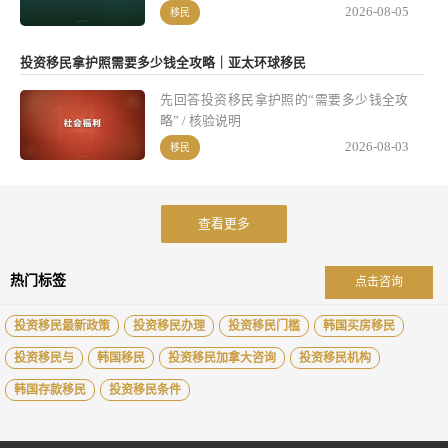
能直接套用固定套餐，得先明确家庭成员的
2026-08-05
移民
法律关系、年龄、依赖状态和身份目标，再
结合不同国家的移民政策分阶段测算费用、
投资移民拿护照需要多少钱全攻略｜亚太环球移民
梳理流程，同时还要注意后续身份维护的各
项细节，本文以2026年7月23日为资料截
先回答投资移民拿护照的“需要多少钱全攻
点，所有内容均基于可核验的官方规则，不
略” / 核验说明
涉及无法证实的成功案例，也提醒大家移民
2026-08-03
移民
规则并非永久不变。
查看更多
热门标签
点击咨询
投资移民最新政策
投资移民办理
投资移民门槛
韩国买房移民
投资移民与
韩国移民
投资移民加拿大咨询
投资移民机构
韩国存款移民
投资移民条件